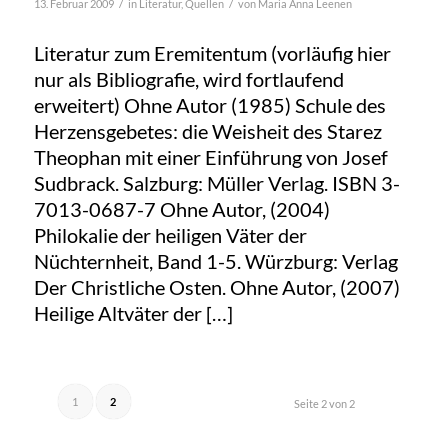
/
/
13. Februar 2009
in
Literatur
,
Quellen
von
Maria Anna Leenen
Literatur zum Eremitentum (vorläufig hier
nur als Bibliografie, wird fortlaufend
erweitert) Ohne Autor (1985) Schule des
Herzensgebetes: die Weisheit des Starez
Theophan mit einer Einführung von Josef
Sudbrack. Salzburg: Müller Verlag. ISBN 3-
7013-0687-7 Ohne Autor, (2004)
Philokalie der heiligen Väter der
Nüchternheit, Band 1-5. Würzburg: Verlag
Der Christliche Osten. Ohne Autor, (2007)
Heilige Altväter der […]
1
2
Seite 2 von 2