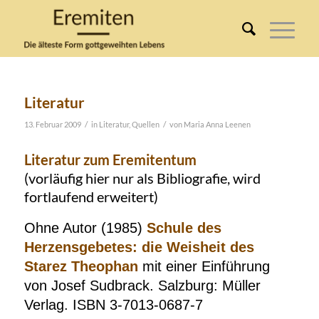
Literatur
/
/
13. Februar 2009
in
Literatur
,
Quellen
von
Maria Anna Leenen
Literatur zum Eremitentum
(vorläufig hier nur als Bibliografie, wird
fortlaufend erweitert)
O
hne Autor (1985)
Schule des
Herzensgebetes: die Weisheit des
Starez Theophan
mit einer Einführung
von Josef Sudbrack. Salzburg: Müller
Verlag. ISBN 3-7013-0687-7